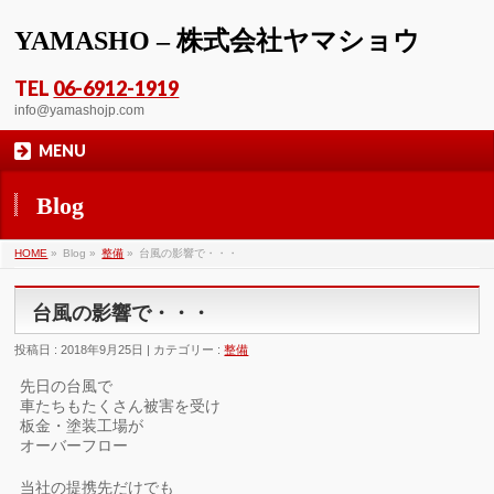
YAMASHO – 株式会社ヤマショウ
TEL
06-6912-1919
info@yamashojp.com
MENU
Blog
HOME
»
Blog »
整備
»
台風の影響で・・・
台風の影響で・・・
投稿日 : 2018年9月25日 | カテゴリー :
整備
先日の台風で
車たちもたくさん被害を受け
板金・塗装工場が
オーバーフロー
当社の提携先だけでも