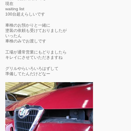
現在
waiting list
100台超えらしいです
車検のお預かりと一緒に
塗装の依頼も受けておりましたが
いったん
車検のみでお渡しです
工場が通常営業にもどりましたら
キレイにさせていただきますね
グリルやらいろいろはずして
準備してたんだけどなー