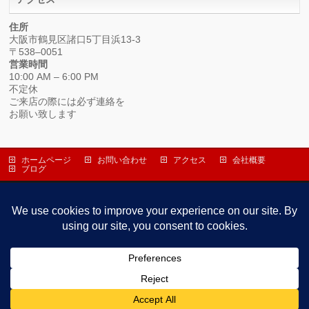
住所
大阪市鶴見区諸口5丁目浜13-3
〒538–0051
営業時間
10:00 AM – 6:00 PM
不定休
ご来店の際には必ず連絡を
お願い致します
ホームページ
お問い合わせ
アクセス
会社概要
ブログ
株式会社ヤマショウ
〒538-0051 大阪市鶴見区諸口５丁目浜１３－３
TEL 06-6912-1919 / FAX 06-6912-1993
Copyright ©
YAMASHO – 株式会社ヤマショウ
All Rights Reserved.
Powered by
WordPress
&
BizVektor Theme
by Vektor,Inc. technology.