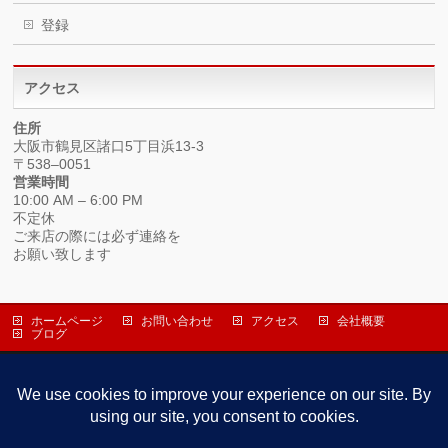
登録
アクセス
住所
大阪市鶴見区諸口5丁目浜13-3
〒538–0051
営業時間
10:00 AM – 6:00 PM
不定休
ご来店の際には必ず連絡を
お願い致します
ホームページ
お問い合わせ
アクセス
会社概要
ブログ
株式会社ヤマショウ
〒538-0051 大阪市鶴見区諸口５丁目浜１３－３
TEL 06-6912-1919 / FAX 06-6912-1993