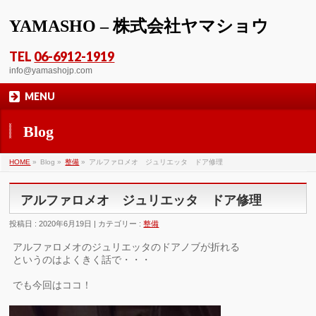
YAMASHO – 株式会社ヤマショウ
TEL
06-6912-1919
info@yamashojp.com
MENU
Blog
HOME
»
Blog »
整備
»
アルファロメオ ジュリエッタ ドア修理
アルファロメオ ジュリエッタ ドア修理
投稿日 : 2020年6月19日 | カテゴリー :
整備
アルファロメオのジュリエッタのドアノブが折れる
というのはよくきく話で・・・
でも今回はココ！