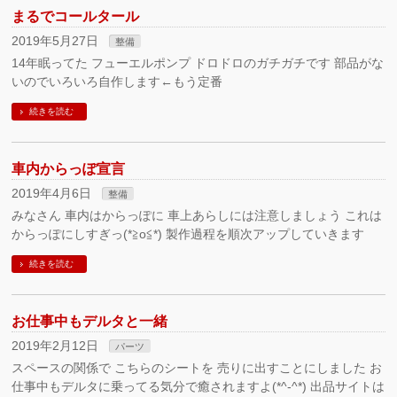
まるでコールタール
2019年5月27日
整備
14年眠ってた フューエルポンプ ドロドロのガチガチです 部品がな
いのでいろいろ自作します←もう定番
続きを読む
車内からっぽ宣言
2019年4月6日
整備
みなさん 車内はからっぽに 車上あらしには注意しましょう これは
からっぽにしすぎっ(*≧o≦*) 製作過程を順次アップしていきます
続きを読む
お仕事中もデルタと一緒
2019年2月12日
パーツ
スペースの関係で こちらのシートを 売りに出すことにしました お
仕事中もデルタに乗ってる気分で癒されますよ(*^-^*) 出品サイトは