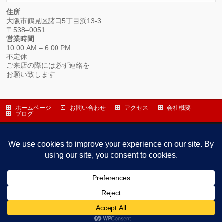
住所
大阪市鶴見区諸口5丁目浜13-3
〒538–0051
営業時間
10:00 AM – 6:00 PM
不定休
ご来店の際には必ず連絡を
お願い致します
ホームページ
お問い合わせ
アクセス
会社概要
ブログ
株式会社ヤマショウ
〒538-0051 大阪市鶴見区諸口５丁目浜１３－３
TEL 06-6912-1919 / FAX 06-6912-1993
Copyright ©
YAMASHO – 株式会社ヤマショウ
All Rights Reserved.
Powered by
WordPress
&
BizVektor Theme
by Vektor,Inc. technology.