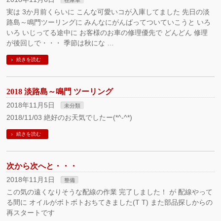
在庫車
実は 3か月前くらいに こんな可愛いコが入庫してました 先日の淡
路島～鳴門ツーリングに みんなにがんばってついていこうと いろ
いろ いじってる途中に お客様のお車の修理優先で どんどん 修理
が後回しで・・・ 季節は秋にな …
続きを読む
2018 淡路島～鳴門 ツーリング
2018年11月5日
未分類
2018/11/03 絶好のお天気でしたー(*^-^*)
続きを読む
次から次へと・・・
2018年11月1日
整備
この気の遠くなりそうな配線の作業 完了しました！ が 配線やって
る間に オイルがボトボトおちてきました(T T) また部品探しからの
再スタートです